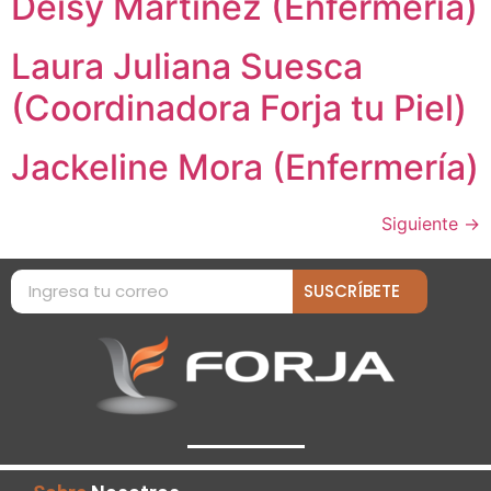
Deisy Martinez (Enfermería)
Laura Juliana Suesca
(Coordinadora Forja tu Piel)
Jackeline Mora (Enfermería)
Siguiente
→
SUSCRÍBETE