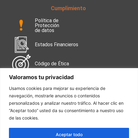
Cumplimiento
Política de
Protección
de datos
Estados Financieros
Código de Ética
Valoramos tu privacidad
Contáctanos
Usamos cookies para mejorar su experiencia de
navegación, mostrarle anuncios o contenidos
Calle 99 No. 49-38
Oficina 502
personalizados y analizar nuestro tráfico. Al hacer clic en
“Aceptar todo” usted da su consentimiento a nuestro uso
de las cookies.
Tel: 601 744 7050
Aceptar todo