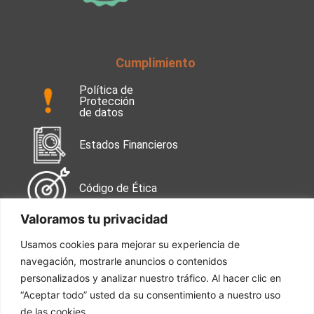
Cumplimiento
Política de
Protección
de datos
Estados Financieros
Código de Ética
Valoramos tu privacidad
Contáctanos
Usamos cookies para mejorar su experiencia de
navegación, mostrarle anuncios o contenidos
Calle 99 No. 49-38
Oficina 502
personalizados y analizar nuestro tráfico. Al hacer clic en
“Aceptar todo” usted da su consentimiento a nuestro uso
de las cookies.