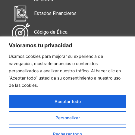
Estados Financieros
Código de Ética
Valoramos tu privacidad
Contáctanos
Usamos cookies para mejorar su experiencia de
navegación, mostrarle anuncios o contenidos
Calle 99 No. 49-38
Oficina 502
personalizados y analizar nuestro tráfico. Al hacer clic en
“Aceptar todo” usted da su consentimiento a nuestro uso
de las cookies.
Tel: 601 744 7050
Aceptar todo
Trabaja con nosotros
Personalizar
Rechazar todo