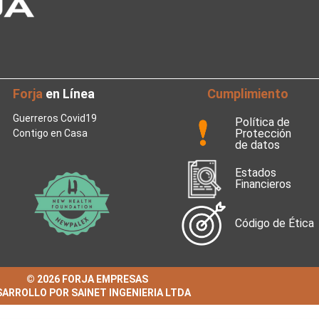
Forja
en Línea
Cumplimiento
Guerreros Covid19
Política de
Protección
Contigo en Casa
de datos
Estados
Financieros
Código de Ética
© 2026 FORJA EMPRESAS
ARROLLO POR SAINET INGENIERIA LTDA