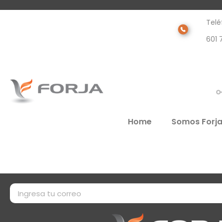
Telé
601 
Home
Somos Forj