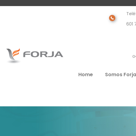
Telé
601 
Home
Somos Forj