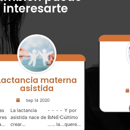
interesarte
Lactancia materna
asistida
Sep 14 2020
as
La lactancia
-
-
-
-
Y por
res
asistida nace de
Busca
No
Evita
Consume
último
a
crear
el
esperes
las
malta
queremos