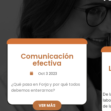
Comunicación
efectiva
Oct 3 2023
¿Qué pasa en Forja y por qué todos
debemos enterarnos?
De l
labo
VER MÁS
de l