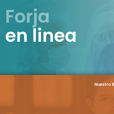
Forja
en linea
Nuestro B