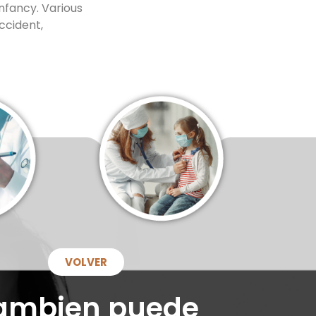
infancy. Various
ccident,
VOLVER
ambien puede