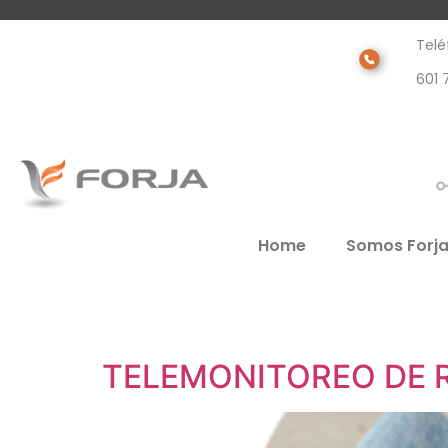
Telé
601 
Home
Somos Forj
TELEMONITOREO DE 