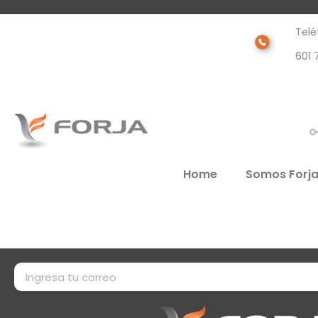
Telé
601 
Home
Somos Forj