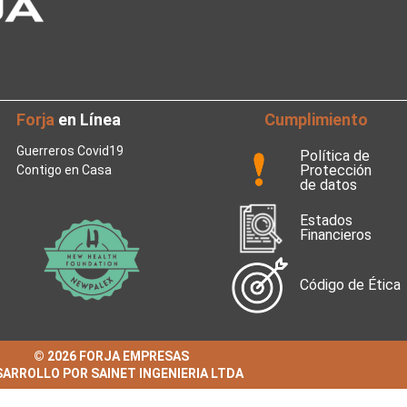
Forja
en Línea
Cumplimiento
Guerreros Covid19
Política de
Protección
Contigo en Casa
de datos
Estados
Financieros
Código de Ética
© 2026 FORJA EMPRESAS
ARROLLO POR SAINET INGENIERIA LTDA