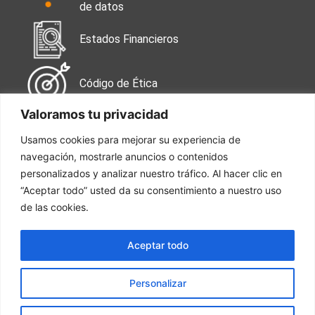
de datos
Estados Financieros
Código de Ética
Valoramos tu privacidad
Contáctanos
Usamos cookies para mejorar su experiencia de
navegación, mostrarle anuncios o contenidos
Calle 99 No. 49-38
Oficina 502
personalizados y analizar nuestro tráfico. Al hacer clic en
“Aceptar todo” usted da su consentimiento a nuestro uso
de las cookies.
Tel: 601 744 7050
Aceptar todo
Trabaja con nosotros
Personalizar