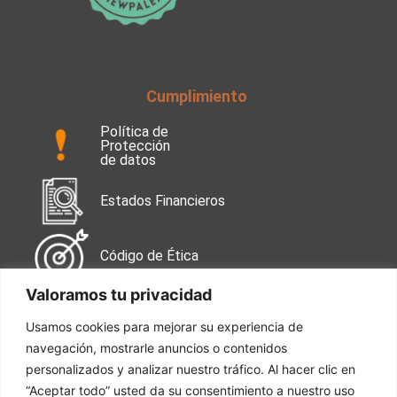
Cumplimiento
Política de
Protección
de datos
Estados Financieros
Código de Ética
Valoramos tu privacidad
Contáctanos
Usamos cookies para mejorar su experiencia de
navegación, mostrarle anuncios o contenidos
Calle 99 No. 49-38
Oficina 502
personalizados y analizar nuestro tráfico. Al hacer clic en
“Aceptar todo” usted da su consentimiento a nuestro uso