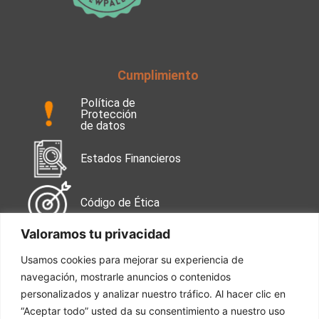
Cumplimiento
Política de
Protección
de datos
Estados Financieros
Código de Ética
Valoramos tu privacidad
Contáctanos
Usamos cookies para mejorar su experiencia de
navegación, mostrarle anuncios o contenidos
Calle 99 No. 49-38
Oficina 502
personalizados y analizar nuestro tráfico. Al hacer clic en
“Aceptar todo” usted da su consentimiento a nuestro uso