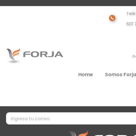
Telé
601 
Home
Somos Forj