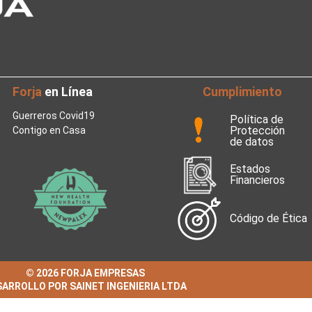
Forja
en Línea
Cumplimiento
Guerreros Covid19
Política de
Protección
Contigo en Casa
de datos
Estados
Financieros
Código de Ética
© 2026 FORJA EMPRESAS
ARROLLO POR SAINET INGENIERIA LTDA