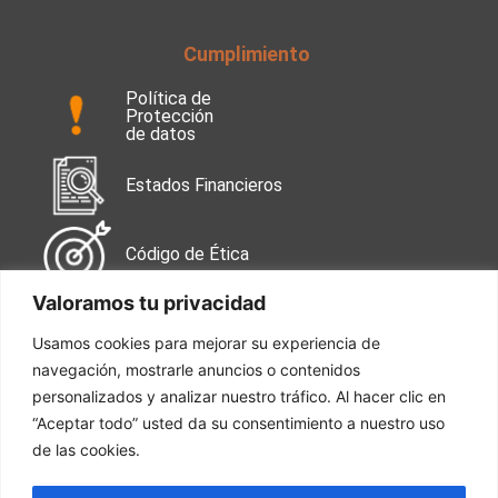
Cumplimiento
Política de
Protección
de datos
Estados Financieros
Código de Ética
Valoramos tu privacidad
Contáctanos
Usamos cookies para mejorar su experiencia de
navegación, mostrarle anuncios o contenidos
Calle 99 No. 49-38
Oficina 502
personalizados y analizar nuestro tráfico. Al hacer clic en
“Aceptar todo” usted da su consentimiento a nuestro uso
de las cookies.
Tel: 601 744 7050