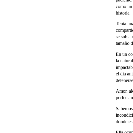
como un t
historia.
Tenía una
comparti
se subía 
tamaño d
En un con
la natura
impactaba
el día an
deteners
Amor, ale
perfecta
Sabemos 
incondici
donde es
Ella ocup