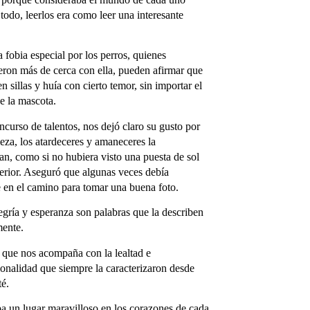
odo, leerlos era como leer una interesante
 fobia especial por los perros, quienes
eron más de cerca con ella, pueden afirmar que
en sillas y huía con cierto temor, sin importar el
e la mascota.
curso de talentos, nos dejó claro su gusto por
leza, los atardeceres y amaneceres la
n, como si no hubiera visto una puesta de sol
terior. Aseguró que algunas veces debía
e en el camino para tomar una buena foto.
gría y esperanza son palabras que la describen
mente.
que nos acompaña con la lealtad e
onalidad que siempre la caracterizaron desde
té.
a un lugar maravilloso en los corazones de cada