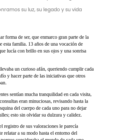
nramos su luz, su legado y su vida
ar forma de ser, que enmarco gran parte de la
de esta familia. 13 años de una vocación de
que lucía con brillo en sus ojos y una sonrisa
llevaba un curioso afán, queriendo cumplir cada
afío y hacer parte de las iniciativas que otros
ban.
ntes sentían mucha tranquilidad en cada visita,
consultas eran minuciosas, revisando hasta la
squina del cuerpo de cada uno para no dejar
alles; esto sin olvidar su dulzura y calidez.
l registro de sus valoraciones le parecía
e relatar a su modo hasta el entorno del
, porque consideraba el mundo de cada uno