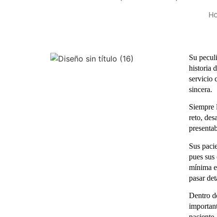
Ho
Su peculi
historia 
servicio 
sincera.
Siempre 
reto, des
presenta
Sus pacie
pues sus 
mínima e
pasar det
Dentro de
important
paciente