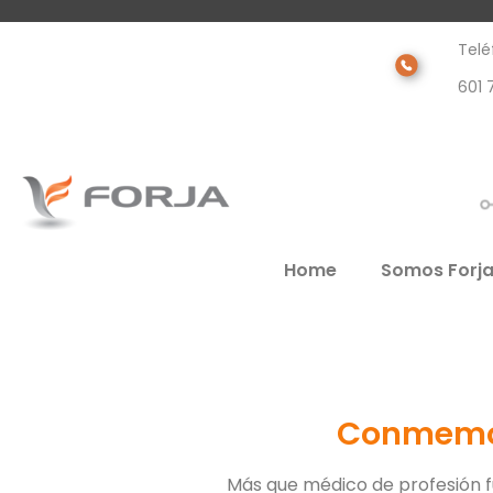
Telé
601 
Home
Somos Forj
Conmemor
Más que médico de profesión f