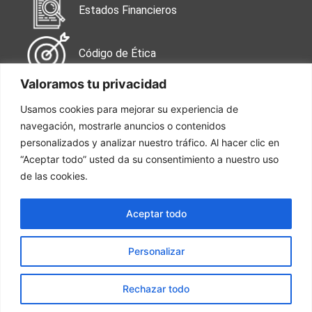
Estados Financieros
Código de Ética
Valoramos tu privacidad
Contáctanos
Usamos cookies para mejorar su experiencia de
navegación, mostrarle anuncios o contenidos
Calle 99 No. 49-38
Oficina 502
personalizados y analizar nuestro tráfico. Al hacer clic en
“Aceptar todo” usted da su consentimiento a nuestro uso
de las cookies.
Tel: 601 744 7050
Aceptar todo
Trabaja con nosotros
Personalizar
Rechazar todo
© 2026 FORJA EMPRESAS
DESARROLLO POR SAINET INGENIERIA LTDA