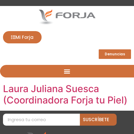
Mi Forja
Denuncias
Laura Juliana Suesca
(Coordinadora Forja tu Piel)
SUSCRÍBETE