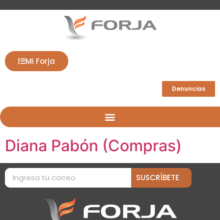
Mi Forja
Denuncias
Diana Pabón (Compras)
SUSCRÍBETE