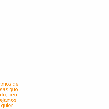
damos de
osas que
do, pero
dejamos
 quien